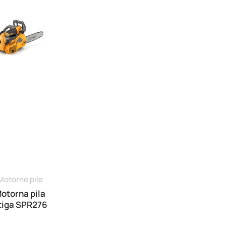
Motorne pile
otorna pila
tiga SPR276