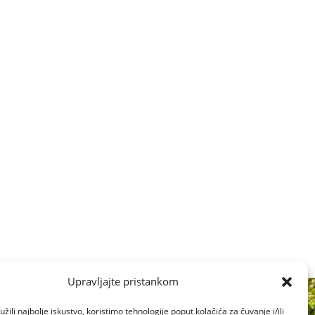
Upravljajte pristankom
žili najbolje iskustvo, koristimo tehnologije poput kolačića za čuvanje i/ili
Ul.Nova V 4, 22000