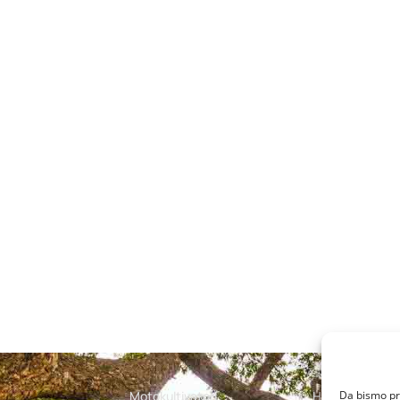
Motokultivatori
Husqvarna
Da bismo pru