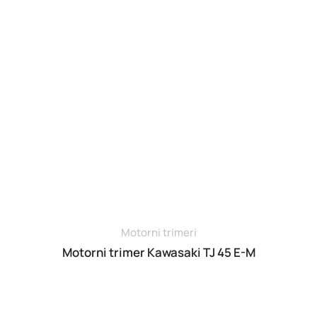
Husqvarna
Kawasaki by Bluebird
Lisam
Milwaukee
Solo
Stiga
Motorni trimeri
Motorni trimer Kawasaki TJ 45 E-M