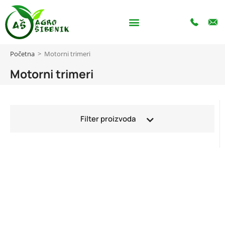
Početna
>
Motorni trimeri
Motorni trimeri
Filter proizvoda
Kategorije
Agregati
Akumulatori
Akumulatorski (baterijski) alat
Akumulatorske pile