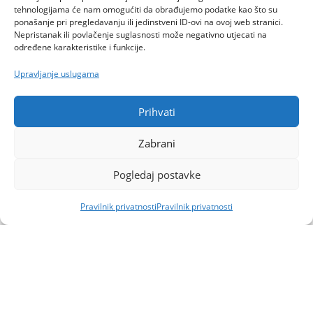
tehnologijama će nam omogućiti da obrađujemo podatke kao što su
ponašanje pri pregledavanju ili jedinstveni ID-ovi na ovoj web stranici.
Nepristanak ili povlačenje suglasnosti može negativno utjecati na
određene karakteristike i funkcije.
Upravljanje uslugama
Prihvati
Zabrani
Pogledaj postavke
Pravilnik privatnosti
Pravilnik privatnosti