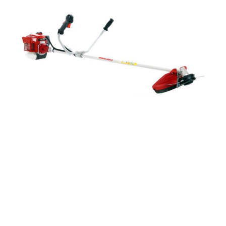
Traktorske kosilice
Tresači maslina
Brendovi
Agro Šibenik
Agro Tech
Benassi
Bertolini
Briggs & stratton
Cifarelli
Efco
Fogo
Honda (power equipment)