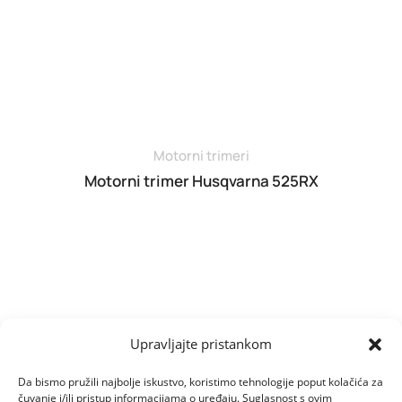
Motorni trimeri
Motorni trimer Husqvarna 525RX
Upravljajte pristankom
Da bismo pružili najbolje iskustvo, koristimo tehnologije poput kolačića za
čuvanje i/ili pristup informacijama o uređaju. Suglasnost s ovim