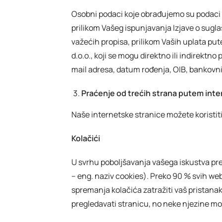
Osobni podaci koje obrađujemo su podaci o
prilikom Vašeg ispunjavanja Izjave o sugla
važećih propisa, prilikom Vaših uplata pu
d.o.o., koji se mogu direktno ili indirektn
mail adresa, datum rođenja, OIB, bankovn
Praćenje od trećih strana putem int
Naše internetske stranice možete koristiti be
Kolačići
U svrhu poboljšavanja vašega iskustva pr
– eng. naziv cookies). Preko 90 % svih we
spremanja kolačića zatražiti vaš pristana
pregledavati stranicu, no neke njezine m