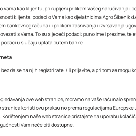
 Vama kao klijentu, prikupljeni prilikom Vašeg naručivanja i p
snosti klijenta, podaci o Vama kao djelatnicima Agro Šibenik d
tem bankovnog računa ili prilikom zasnivanja i izvršavanja ugo
o povezati s Vama. To su sljedeći podaci: puno ime i prezime, tel
i podaci u slučaju uplata putem banke.
erneta
z da se na njih registrirate i/ili prijavite, a pri tom se mogu kor
egledavanja ove web stranice, moramo na vaše računalo spremi
b stranica koristi ovu praksu no prema regulacijama Europske u
k. Korištenjem naše web stranice pristajete na uporabu kolačić
ogućnosti Vam neće biti dostupne.