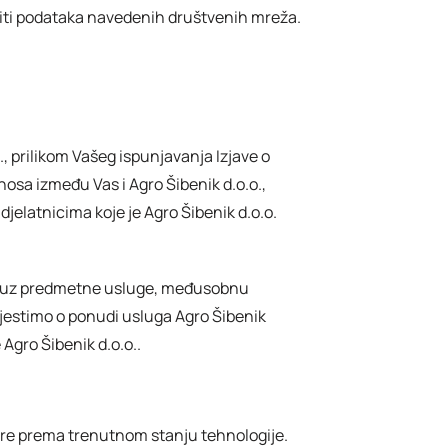
titi podataka navedenih društvenih mreža.
, prilikom Vašeg ispunjavanja Izjave o
nosa između Vas i Agro Šibenik d.o.o.,
djelatnicima koje je Agro Šibenik d.o.o.
nih uz predmetne usluge, međusobnu
vijestimo o ponudi usluga Agro Šibenik
Agro Šibenik d.o.o..
jere prema trenutnom stanju tehnologije.