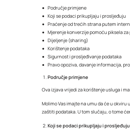
Područje primjene
Koji se podaci prikupljaju i prosljeđuju
Praćenje od trećih strana putem inter
Mjerenje konverzije pomoću piksela za 
Dijeljenje (sharing)
Korištenje podataka
Sigurnost i prosljeđivanje podataka
Pravo opoziva, davanje informacija, pr
Područje primjene
Ova izjava vrijedi za korištenje usluga i ma
Molimo Vas imajte na umu da će u okviru u
zaštiti podataka. U tom slučaju, o tome će
Koji se podaci prikupljaju i prosljeđuju