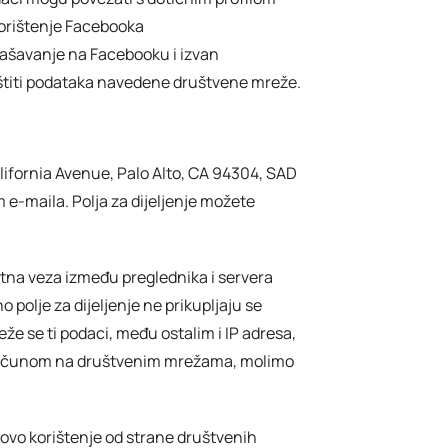
 korištenje Facebooka
ašavanje na Facebooku i izvan
zaštiti podataka navedene društvene mreže.
lifornia Avenue, Palo Alto, CA 94304, SAD
m e-maila. Polja za dijeljenje možete
ektna veza između preglednika i servera
olje za dijeljenje ne prikupljaju se
e se ti podaci, među ostalim i IP adresa,
kim računom na društvenim mrežama, molimo
ovo korištenje od strane društvenih