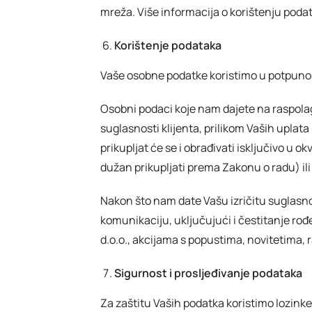
mreža. Više informacija o korištenju poda
Korištenje podataka
Vaše osobne podatke koristimo u potpuno
Osobni podaci koje nam dajete na raspolaga
suglasnosti klijenta, prilikom Vaših uplat
prikupljat će se i obrađivati isključivo u 
dužan prikupljati prema Zakonu o radu) i
Nakon što nam date Vašu izričitu suglasn
komunikaciju, uključujući i čestitanje rođ
d.o.o., akcijama s popustima, novitetima,
Sigurnost i prosljeđivanje podataka
Za zaštitu Vaših podatka koristimo lozink