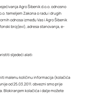
osjećivanja Agro Šibenik d.o.o. odnosno
.o.o. temeljem Zakona o radu i drugih
vornih odnosa između Vas i Agro Šibenik
efonski broj(evi), adresa stanovanja, e-
istiti sljedeći alati:
ti malenu količinu informacija (kolačića
nije od 25.03.2011. obvezni smo prije
a. Blokiranjem kolačića i dalje možete