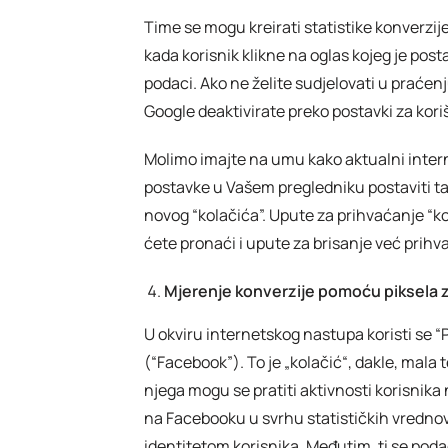
Time se mogu kreirati statistike konverzij
kada korisnik klikne na oglas kojeg je po
podaci. Ako ne želite sudjelovati u praćen
Google deaktivirate preko postavki za kor
Molimo imajte na umu kako aktualni inter
postavke u Vašem pregledniku postaviti tak
novog “kolačića”. Upute za prihvaćanje “k
ćete pronaći i upute za brisanje već prihv
Mjerenje konverzije pomoću piksela z
U okviru internetskog nastupa koristi se “P
(“Facebook”). To je „kolačić“, dakle, mal
njega mogu se pratiti aktivnosti korisnika 
na Facebooku u svrhu statističkih vrednova
identitetom korisnika. Međutim, ti se pod