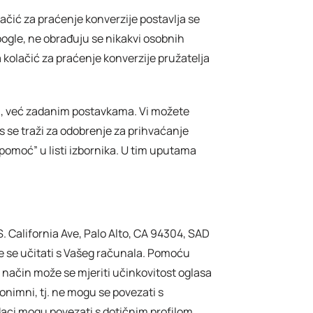
ačić za praćenje konverzije postavlja se
oogle, ne obrađuju se nikakvi osobnih
 kolačić za praćenje konverzije pružatelja
im, već zadanim postavkama. Vi možete
s se traži za odobrenje za prihvaćanje
pomoć” u listi izbornika. U tim uputama
S. California Ave, Palo Alto, CA 94304, SAD
že se učitati s Vašeg računala. Pomoću
aj način može se mjeriti učinkovitost oglasa
nonimni, tj. ne mogu se povezati s
odaci mogu povezati s dotičnim profilom