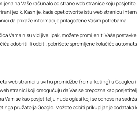
emljena na Vaše računalo od strane web stranice koju posjetite
irani jezik. Kasnije, kada opet otvorite istu web stranicu intern
anici da prikaže informacije prilagođene Vašim potrebama.
čića Vama nisu vidljive. Ipak, možete promijeniti Vaše postavk
čića odobriti ili odbiti, pobrišete spremljene kolačiće automats
sjeta web stranici u svrhu promidžbe (remarketing) u Googleu i
 web stranici koji omogućuju da Vas se prepozna kao posjetitel
 Vam se kao posjetitelju nude oglasi koji se odnose na sadržaj 
etinga pružatelja Google. Možete odbiti prikupljanje podataka