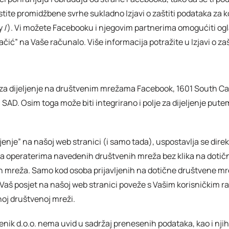
lastite promidžbene svrhe sukladno Izjavi o zaštiti podataka za
/). Vi možete Facebooku i njegovim partnerima omogućiti ogl
ačić” na Vaše računalo. Više informacija potražite u Izjavi o 
a za dijeljenje na društvenim mrežama Facebook, 1601 South Ca
 SAD. Osim toga može biti integrirano i polje za dijeljenje pute
eljenje” na našoj web stranici (i samo tada), uspostavlja se dir
operaterima navedenih društvenih mreža bez klika na dotično p
h mreža. Samo kod osoba prijavljenih na dotične društvene mrež
a se Vaš posjet na našoj web stranici poveže s Vašim korisnič
noj društvenoj mreži.
ik d.o.o. nema uvid u sadržaj prenesenih podataka, kao i njih