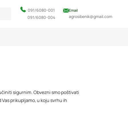
091/6080-001
Email
agrosibenik@gmail.com
091/6080-004
učiniti sigurnim. Obvezni smo poštivati
d Vas prikupljamo, u koju svrhu ih