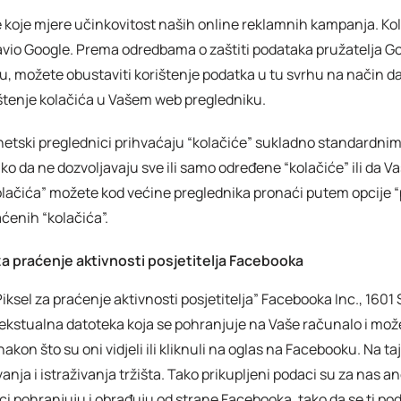
e koje mjere učinkovitost naših online reklamnih kampanja. Kol
stavio Google. Prema odredbama o zaštiti podataka pružatelja G
ju, možete obustaviti korištenje podatka u tu svrhu na način da
ištenje kolačića u Vašem web pregledniku.
netski preglednici prihvaćaju “kolačiće” sukladno standardn
o da ne dozvoljavaju sve ili samo određene “kolačiće” ili da Va
olačića” možete kod većine preglednika pronaći putem opcije “
aćenih “kolačića”.
a praćenje aktivnosti posjetitelja Facebooka
iksel za praćenje aktivnosti posjetitelja” Facebooka Inc., 1601 
a tekstualna datoteka koja se pohranjuje na Vaše računalo i mo
nakon što su oni vidjeli ili kliknuli na oglas na Facebooku. Na t
nja i istraživanja tržišta. Tako prikupljeni podaci su za nas a
aci pohranjuju i obrađuju od strane Facebooka, tako da se ti p