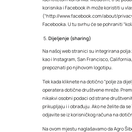
korisnika i Facebook ih može koristiti u v
(“http://www.facebook.com/about/privacy 
Facebooka. U tu svrhu će se pohraniti “kol
Dijeljenje (sharing)
Na našoj web stranici su integrirana polj
kao i Instagram, San Francisco, California,
prepoznati po njihovom logotipu.
Tek kada kliknete na dotično “polje za dij
operatera dotične društvene mreže. Prema 
nikakvi osobni podaci od strane društveni
prikupljaju i i obrađuju. Ako ne želite d
odjavite se iz korisničkog računa na dotič
Na ovom mjestu naglašavamo da Agro Šiben