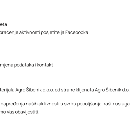
neta
praćenje aktivnosti posjetitelja Facebooka
omjena podataka i kontakt
terijala Agro Šibenik d.o.o. od strane klijenata Agro Šibenik d.o
napređenja naših aktivnosti u svrhu poboljšanja naših usluga
mo Vas obavijestiti.