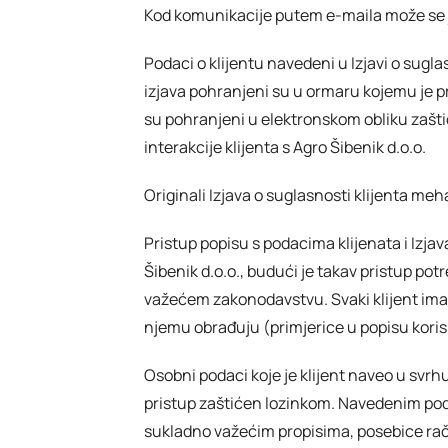
Kod komunikacije putem e-maila može se j
Podaci o klijentu navedeni u Izjavi o sugl
izjava pohranjeni su u ormaru kojemu je pri
su pohranjeni u elektronskom obliku zašt
interakcije klijenta s Agro Šibenik d.o.o.
Originali Izjava o suglasnosti klijenta meh
Pristup popisu s podacima klijenata i Izjav
Šibenik d.o.o., budući je takav pristup pot
važećem zakonodavstvu. Svaki klijent ima p
njemu obrađuju (primjerice u popisu koris
Osobni podaci koje je klijent naveo u svrh
pristup zaštićen lozinkom. Navedenim pod
sukladno važećim propisima, posebice r