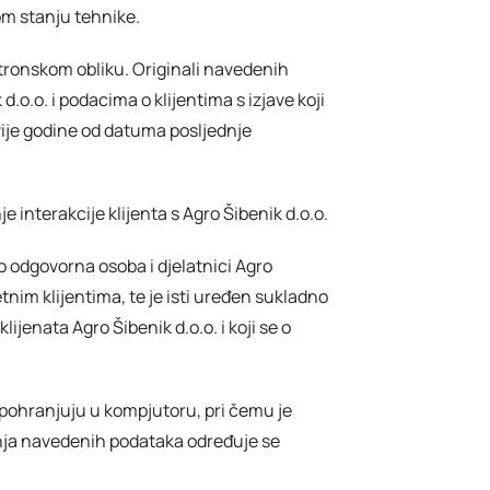
m stanju tehnike.
ektronskom obliku. Originali navedenih
.o.o. i podacima o klijentima s izjave koji
ije godine od datuma posljednje
 interakcije klijenta s Agro Šibenik d.o.o.
ao odgovorna osoba i djelatnici Agro
tnim klijentima, te je isti uređen sukladno
jenata Agro Šibenik d.o.o. i koji se o
 pohranjuju u kompjutoru, pri čemu je
anja navedenih podataka određuje se