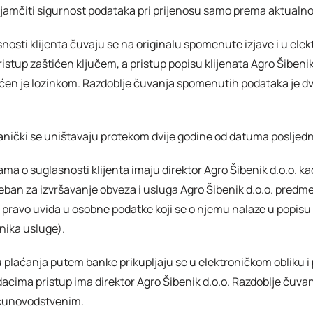
amčiti sigurnost podataka pri prijenosu samo prema aktualno
asnosti klijenta čuvaju se na originalu spomenute izjave i u el
stup zaštićen ključem, a pristup popisu klijenata Agro Šibenik d
ićen je lozinkom. Razdoblje čuvanja spomenutih podataka je dv
anički se uništavaju protekom dvije godine od datuma posljednje
ama o suglasnosti klijenta imaju direktor Agro Šibenik d.o.o. k
reban za izvršavanje obveza i usluga Agro Šibenik d.o.o. predme
ravo uvida u osobne podatke koji se o njemu nalaze u popisu kli
nika usluge).
u plaćanja putem banke prikupljaju se u elektroničkom obliku i
acima pristup ima direktor Agro Šibenik d.o.o. Razdoblje čuv
ačunovodstvenim.