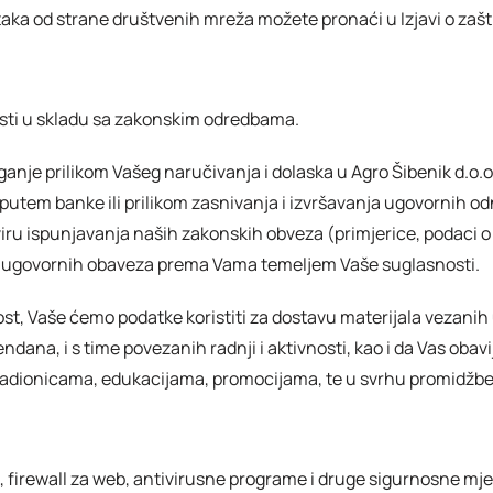
taka od strane društvenih mreža možete pronaći u Izjavi o zaš
sti u skladu sa zakonskim odredbama.
nje prilikom Vašeg naručivanja i dolaska u Agro Šibenik d.o.o.
a putem banke ili prilikom zasnivanja i izvršavanja ugovornih od
okviru ispunjavanja naših zakonskih obveza (primjerice, podaci o 
li ugovornih obaveza prema Vama temeljem Vaše suglasnosti.
ost, Vaše ćemo podatke koristiti za dostavu materijala veza
endana, i s time povezanih radnji i aktivnosti, kao i da Vas oba
 radionicama, edukacijama, promocijama, te u svrhu promidžbe 
e, firewall za web, antivirusne programe i druge sigurnosne m