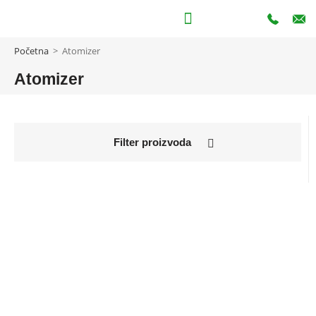
Početna
>
Atomizer
Atomizer
Filter proizvoda
Kategorije
Agregati
Akumulatori
Akumulatorski (baterijski) alat
Akumulatorske pile
Akumulatorske škare