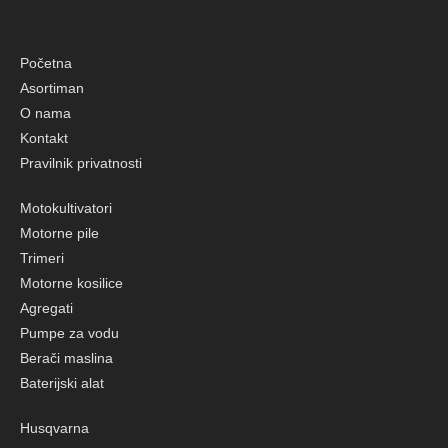
Tresači maslina
Početna
Brendovi
Asortiman
O nama
Agro Šibenik
Kontakt
Agro Tech
Pravilnik privatnosti
Benassi
Motokultivatori
Bertolini
Motorne pile
Briggs & stratton
Trimeri
Motorne kosilice
Cifarelli
Agregati
Efco
Pumpe za vodu
Berači maslina
Fogo
Baterijski alat
Honda (power equipment)
Husqvarna
Husqvarna