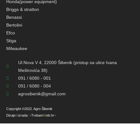
Honda(power equipment)
Kawasaki by Bluebird
Briggs & stratton
Lisam
Benassi
Bertolini
Milwaukee
Efco
Solo
Stiga
Milwaukee
Stiga
Ul.Nova V 4, 22000 Šibenik (pristup sa ulice Ivana
Meštrovića 38)
091 / 6080 - 001
091 / 6080 - 004
agrosibenik@gmail.com
Copyright ©2022. Agro Šibenik
Dizajn i izrada:
<
Trebam
W
eb.hr
>