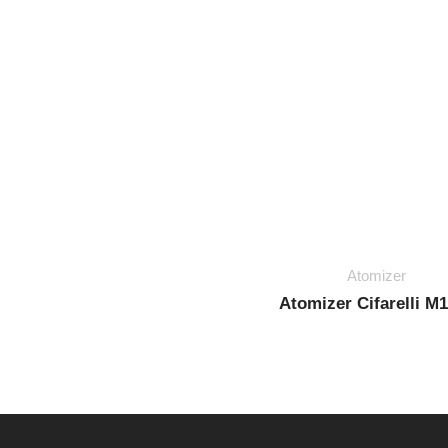
Atomizer
Drobilice za granje
Motorne kopačice
Motorne kosilice
Motorne pile
Motorni puhači
Motorni trimeri
Mreže za masline
Atomizer
Nit / flaks za košnju
Atomizer Cifarelli M
Pumpe za vodu
Rezač betona
Škare
Traktorske kosilice