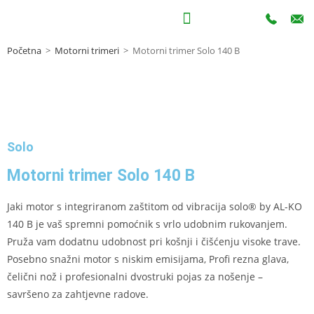
Početna
>
Motorni trimeri
>
Motorni trimer Solo 140 B
Solo
Motorni trimer Solo 140 B
Jaki motor s integriranom zaštitom od vibracija solo® by AL-KO
140 B je vaš spremni pomoćnik s vrlo udobnim rukovanjem.
Pruža vam dodatnu udobnost pri košnji i čišćenju visoke trave.
Posebno snažni motor s niskim emisijama, Profi rezna glava,
čelični nož i profesionalni dvostruki pojas za nošenje –
savršeno za zahtjevne radove.