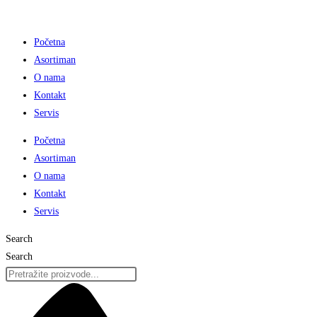
Preskoči
na
Početna
sadržaj
Asortiman
O nama
Kontakt
Servis
Početna
Asortiman
O nama
Kontakt
Servis
Search
Search