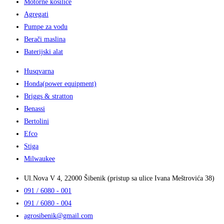
Motorne kosilice
Tresači maslina
Agregati
Brendovi
Pumpe za vodu
Berači maslina
Agro Šibenik
Baterijski alat
Agro Tech
Husqvarna
Benassi
Honda(power equipment)
Bertolini
Briggs & stratton
Briggs & stratton
Benassi
Cifarelli
Bertolini
Efco
Efco
Fogo
Stiga
Honda (power equipment)
Milwaukee
Husqvarna
Kawasaki by Bluebird
Ul.Nova V 4, 22000 Šibenik (pristup sa ulice Ivana Meštrovića 38)
Lisam
091 / 6080 - 001
Milwaukee
091 / 6080 - 004
Solo
agrosibenik@gmail.com
Stiga