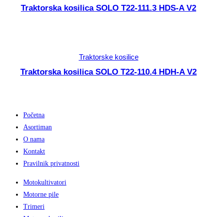
Agregati
Traktorska kosilica SOLO T22-111.3 HDS-A V2
Akumulatori
Akumulatorski (baterijski) alat
Akumulatorske pile
Akumulatorske škare
Traktorske kosilice
Atomizer
Traktorska kosilica SOLO T22-110.4 HDH-A V2
Drobilice za granje
Motorne kopačice
Motorne kosilice
Motorne pile
Početna
Motorni puhači
Asortiman
Motorni trimeri
O nama
Mreže za masline
Kontakt
Nit / flaks za košnju
Pravilnik privatnosti
Pumpe za vodu
Motokultivatori
Rezač betona
Motorne pile
Škare
Trimeri
Traktorske kosilice