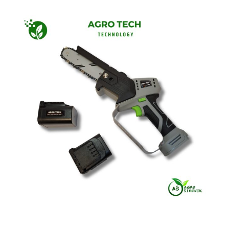
Fogo
Honda (power equipment)
Husqvarna
Kawasaki by Bluebird
Lisam
Milwaukee
Solo
Stiga