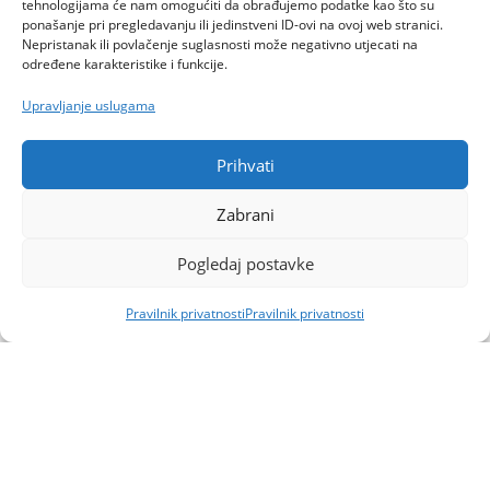
tehnologijama će nam omogućiti da obrađujemo podatke kao što su
ponašanje pri pregledavanju ili jedinstveni ID-ovi na ovoj web stranici.
Nepristanak ili povlačenje suglasnosti može negativno utjecati na
određene karakteristike i funkcije.
Upravljanje uslugama
Prihvati
Zabrani
Pogledaj postavke
Pravilnik privatnosti
Pravilnik privatnosti