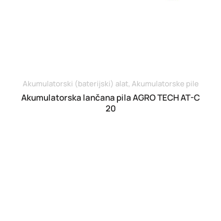
Rezač betona
Škare
Traktorske kosilice
Tresači maslina
Akumulatorski (baterijski) alat
,
Akumulatorske pile
Brendovi
Akumulatorska lančana pila AGRO TECH AT-C
20
Agro Šibenik
Agro Tech
Benassi
Bertolini
Briggs & stratton
Cifarelli
Efco