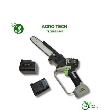
Akumulatorski (baterijski) alat
Akumulatorske pile
Akumulatorske škare
Atomizer
Drobilice za granje
Motorne kopačice
Motorne kosilice
Motorne pile
Motorni puhači
Motorni trimeri
Mreže za masline
Nit / flaks za košnju
Pumpe za vodu