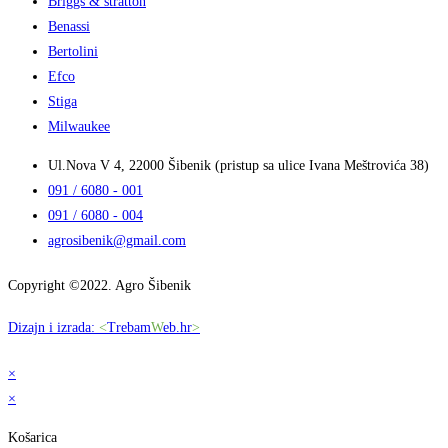
Briggs & stratton
Benassi
Bertolini
Efco
Stiga
Milwaukee
Ul.Nova V 4, 22000 Šibenik (pristup sa ulice Ivana Meštrovića 38)
091 / 6080 - 001
091 / 6080 - 004
agrosibenik@gmail.com
Copyright ©2022. Agro Šibenik
Dizajn i izrada:
<
Trebam
W
eb.hr
>
×
×
Košarica