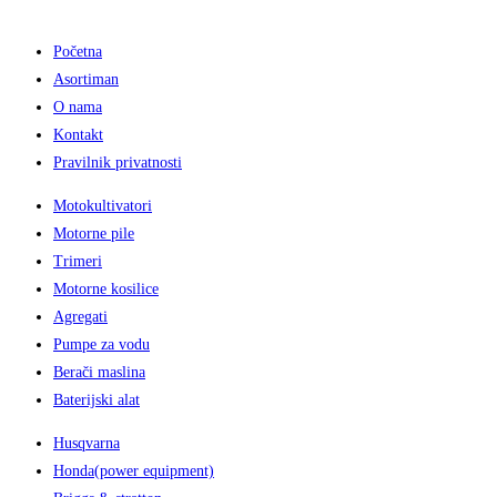
Početna
Asortiman
O nama
Kontakt
Pravilnik privatnosti
Motokultivatori
Motorne pile
Trimeri
Motorne kosilice
Agregati
Pumpe za vodu
Berači maslina
Baterijski alat
Husqvarna
Honda(power equipment)