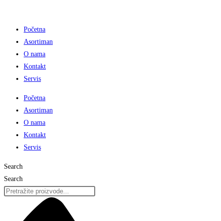
Preskoči
na
Početna
sadržaj
Asortiman
O nama
Kontakt
Servis
Početna
Asortiman
O nama
Kontakt
Servis
Search
Search