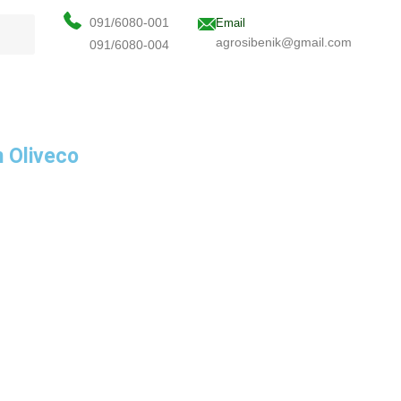
091/6080-001
Email
agrosibenik@gmail.com
091/6080-004
m Oliveco