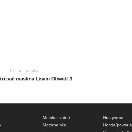
Tresači maslina
 tresač maslina Lisam Oliwatt 3
Motokultivatori
Husqvarna
n
Motorne pile
Honda(power e