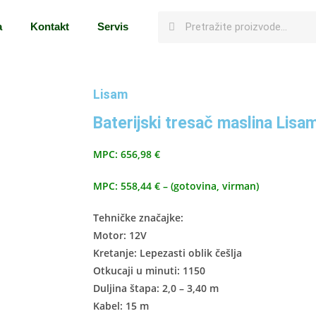
a
Kontakt
Servis
Lisam
Baterijski tresač maslina Lisa
MPC: 656,98 €
MPC: 558,44 € – (gotovina, virman)
Tehničke značajke:
Motor: 12V
Kretanje: Lepezasti oblik češlja
Otkucaji u minuti: 1150
Duljina štapa: 2,0 – 3,40 m
Kabel: 15 m