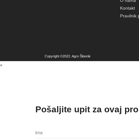
O nama
Kontakt
Pravilnik 
Copyright ©2022. Agro Šibenik
×
Pošaljite upit za ovaj pr
Ime