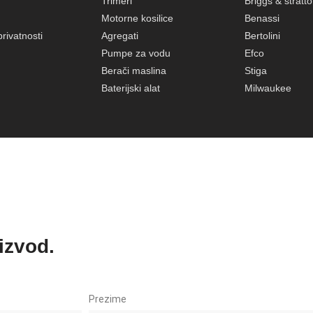
Trimeri
Briggs & stratt
Motorne kosilice
Benassi
privatnosti
Agregati
Bertolini
Pumpe za vodu
Efco
Berači maslina
Stiga
Baterijski alat
Milwaukee
oizvod.
Prezime