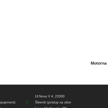
Motorna 
Ul.Nova V 4, 22000
quipment)
Šibenik (pristup sa ulice