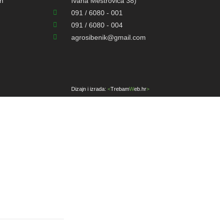
on
Ivana Meštrovića 38)
091 / 6080 - 001
091 / 6080 - 004
agrosibenik@gmail.com
Dizajn i izrada:
<
Trebam
W
eb.hr
>