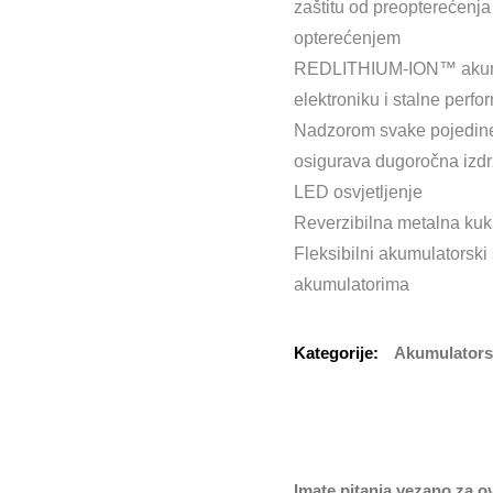
zaštitu od preopterećenja
opterećenjem
REDLITHIUM-ION™ akumula
elektroniku i stalne perf
Nadzorom svake pojedine ć
osigurava dugoročna izdr
LED osvjetljenje
Reverzibilna metalna kuk
Fleksibilni akumulatorsk
akumulatorima
Kategorije:
Akumulatorski
Imate pitanja vezano za o