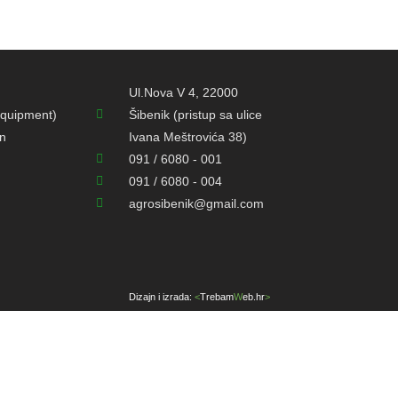
Ul.Nova V 4, 22000
quipment)
Šibenik (pristup sa ulice
on
Ivana Meštrovića 38)
091 / 6080 - 001
091 / 6080 - 004
agrosibenik@gmail.com
Dizajn i izrada:
<
Trebam
W
eb.hr
>