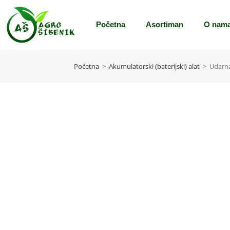
Početna
Asortiman
O nam
Početna
>
Akumulatorski (baterijski) alat
>
Udarn