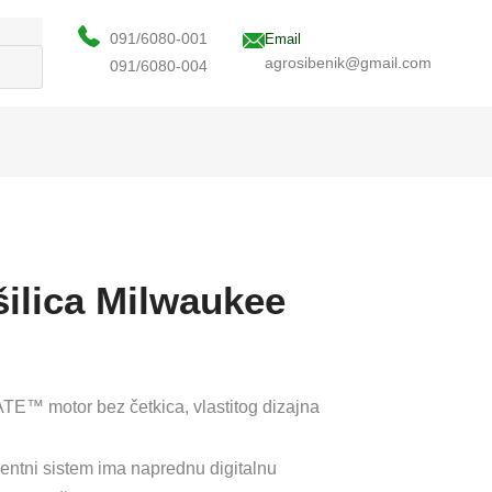
091/6080-001
Email
agrosibenik@gmail.com
091/6080-004
ilica Milwaukee
 motor bez četkica, vlastitog dizajna
tni sistem ima naprednu digitalnu