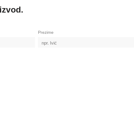
oizvod.
Prezime
e s uvjetima korištenja.