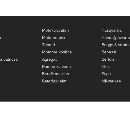
Motokultivatori
Husqvarna
n
Motorne pile
Honda(power e
Trimeri
Briggs & stratt
Motorne kosilice
Benassi
privatnosti
Agregati
Bertolini
Pumpe za vodu
Efco
Berači maslina
Stiga
Baterijski alat
Milwaukee