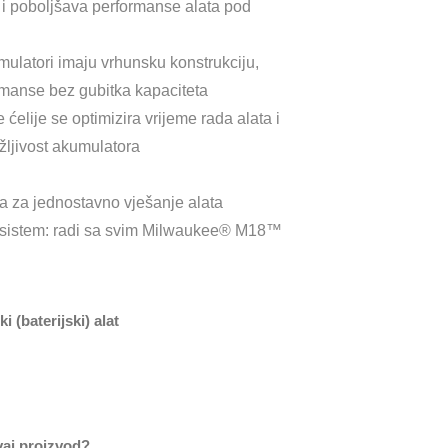
 i poboljšava performanse alata pod
tori imaju vrhunsku konstrukciju,
ormanse bez gubitka kapaciteta
elije se optimizira vrijeme rada alata i
žljivost akumulatora
a za jednostavno vješanje alata
i sistem: radi sa svim Milwaukee® M18™
 (baterijski) alat
vaj proizvod?