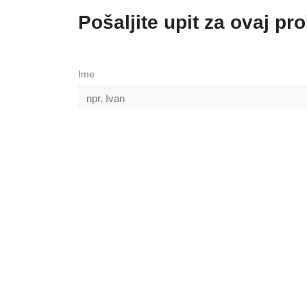
Pošaljite upit za ovaj pr
Ime
Email
Upit
GDPR
Pročitao/la sam pravilnik privatnosti i slažem s