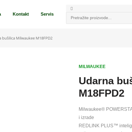
a
Kontakt
Servis
a bušilica Milwaukee M18FPD2
MILWAUKEE
Udarna buš
M18FPD2
Milwaukee® POWERSTATE™
i izrade
REDLINK PLUS™ inteligen