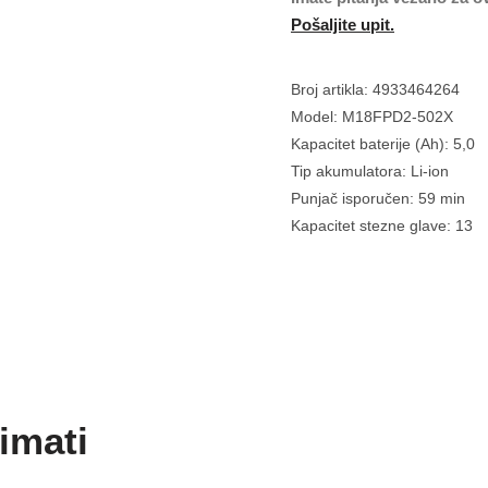
Pošaljite upit.
Broj artikla: 4933464264
Model: M18FPD2-502X
Kapacitet baterije (Ah): 5,0
Tip akumulatora: Li-ion
Punjač isporučen: 59 min
Kapacitet stezne glave: 13
imati