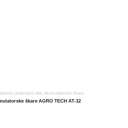
torski (baterijski) alat
,
Akumulatorske škare
ulatorske škare AGRO TECH AT-32